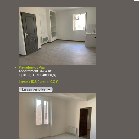
Pierrefeu-du-Var
Appartement 34.84 m²
1 pièce(s), 0 chambre(s)
Loyer : 533 € /mois CC €