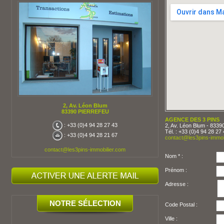
2, Av. Léon Blum
83390 PIERREFEU
AGENCE DES 3 PINS
: +33 (0)4 94 28 27 43
2, Av. Léon Blum - 83
Tél. : +33 (0)4 94 28 27
: +33 (0)4 94 28 21 67
contact@les3pins-immob
contact@les3pins-immobilier.com
Nom * :
Prénom :
Adresse :
NOTRE SÉLECTION
Code Postal :
Ville :