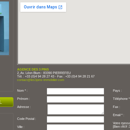
AGENCE DES 3 PINS
2, Av. Léon Blum - 83390 PIERREFEU
Tél. : +33 (0)4 94 28 27 43 - Fax : +33 (0)4 94 28 21 67
contact@les3pins-immobilier.com
Nom * :
Pays :
Prénom :
Adresse :
Fax :
Email * :
Code Postal :
Votre messa
[Bien rÃ©f :
Ville :