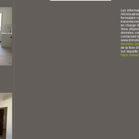
Les informat
nécessaires
formulaire v
transmissio
en charge d
Vous dispose
données vou
contactant l
www.immobil
données per
de la liste
sur laquelle
https://www.