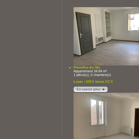
Pierrefeu-du-Var
Appartement 34.84 m²
1 pièce(s), 0 chambre(s)
Loyer : 533 € /mois CC €