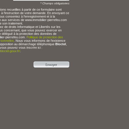
* Champs obligatoires
ions recueillies à partir de ce formulaire sont
 à l'instruction de votre demande. En envoyant ce
ous consentez à l'enregistrement et à la
n aux services de www.immobilier-pierrefeu.com
e son traitement.
z de droits Informatique et Libertés sur les
s concernant, que vous pouvez exercer en
e délégué à la protection des données de
ier-pierrefeu.com.
Politique de protection des
sonnelles
. Nous vous informons de l'existence
 d'opposition au démarchage téléphonique
Bloctel
,
 vous pouvez vous inscrire ici :
bloctel.gouv.fr/
.