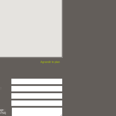
Agrandir le plan
Téléphone * :
ge :
3756]