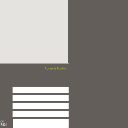
Agrandir le plan
Téléphone * :
ge :
3783]