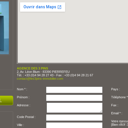
AGENCE DES 3 PINS
2, Av. Léon Blum - 83390 PIERREFEU
Tél. : +33 (0)4 94 28 27 43 - Fax : +33 (0)4 94 28 21 67
contact@les3pins-immobilier.com
Nom * :
Pays :
Prénom :
Adresse :
Fax :
Email * :
Code Postal :
Votre messa
[Bien rÃ©f :
Ville :