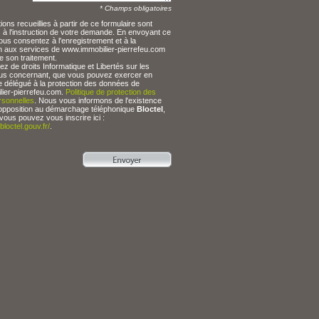
* Champs obligatoires
ions recueillies à partir de ce formulaire sont
 à l'instruction de votre demande. En envoyant ce
ous consentez à l'enregistrement et à la
n aux services de www.immobilier-pierrefeu.com
e son traitement.
z de droits Informatique et Libertés sur les
s concernant, que vous pouvez exercer en
e délégué à la protection des données de
ier-pierrefeu.com.
Politique de protection des
sonnelles
. Nous vous informons de l'existence
 d'opposition au démarchage téléphonique
Bloctel
,
 vous pouvez vous inscrire ici :
bloctel.gouv.fr/
.