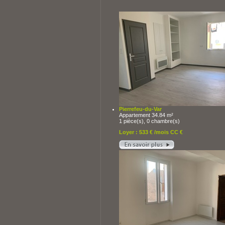
Pierrefeu-du-Var
Appartement 34.84 m²
1 pièce(s), 0 chambre(s)
Loyer : 533 € /mois CC €