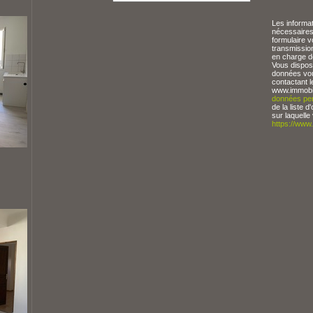
Les informat
nécessaires
formulaire v
transmissio
en charge d
Vous dispose
données vou
contactant l
www.immobil
données per
de la liste
sur laquelle
https://www.