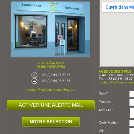
2, Av. Léon Blum
83390 PIERREFEU
AGENCE DES 3 PINS
: +33 (0)4 94 28 27 43
2, Av. Léon Blum - 83
Tél. : +33 (0)4 94 28 27
: +33 (0)4 94 28 21 67
contact@les3pins-immob
contact@les3pins-immobilier.com
Nom * :
Prénom :
Adresse :
NOTRE SÉLECTION
Code Postal :
Ville :