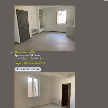
Pierrefeu-du-Var
Appartement 34.84 m²
1 pièce(s), 0 chambre(s)
Loyer : 533 € /mois CC €