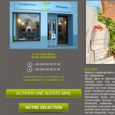
2, Av. Léon Blum
83390 PIERREFEU
: +33 (0)4 94 28 27 43
Réf. 3754
: +33 (0)4 94 28 21 67
Maison contemporaine a
de Collobrières.
contact@les3pins-immobilier.com
Située dans le pittore
www.collobrieres-immobilier.com
réputée pour son ca
contemporaine constru
répartis sur trois nivea
d'une résidence princip
d'un revenu locatif com
Bénéficiant d'une ex
construction récente 
luminosité, matériaux
exposition sud-ouest lui
NOTRE SÉLECTION
journée ainsi qu'une v
rez-de-chaussée, vous 