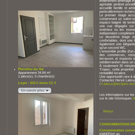
entièrement aménagé et 
agréable jardinet privat
accueillir famille et a
particulièrement recherc
Le premier étage accu
comprenant un salon-sé
espace baigné de lumièr
une vue dégagée sur l
extérieur ou les momen
indépendant complètent 
Le deuxième étage es
confortables, dont une 
également une élégante 
qu'un second WC.
L'ensemble profite d'un
des commerces, restau
terrasses et espaces ex
méditerranéen dans un ca
À seulement 30 minutes 
Pierrefeu-du-Var
Tropez, cette propriété 
Appartement 34.84 m²
rentabilité locative.
1 pièce(s), 0 chambre(s)
Une opportunité rare à d
Contactez Hervé Labrux
Loyer : 533 € /mois CC €
/
h.labrux@les3pins-imm
Les informations sur les
sur le site Géorisques
h
Retour
CONSOMMATIONS ENE
Consommation conven
kWhEP/m².an